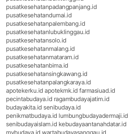
pusatkesehatanpadangpanjang.id
pusatkesehatandumai.id
pusatkesehatanpalembang.id
pusatkesehatanlubuklinggau.id
pusatkesehatansolo.id
pusatkesehatanmalang.id
pusatkesehatanmataram.id
pusatkesehatanbima.id
pusatkesehatansingkawang.id
pusatkesehatanpalangkaraya.id
apotekerku.id
apotekmk.id
farmasiuad.id
pecintabudaya.id
ragambudayajatim.id
budayakita.id
senibudaya.id
penikmatbudaya.id
lumbungbudayadermaji.id
senibudayaislam.id
kebudayaantanahdatar.id
mybudaya.id
wartabudayasanggau.id