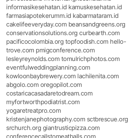
informasikesehatan.id
kamuskesehatan.id
farmasiapotekerumm.id
kabarmataram.id
cakelifeeveryday.com
beansandgreens.org
conservationsolutions.org
curbearth.com
pacificocolombia.org
topfoodish.com
hello-
trove.com
pmigconference.com
lesleyreynolds.com
tomulrichphotos.com
eventfulweddingplanning.com
kowloonbaybrewery.com
lachilenita.com
abgolo.com
oregopilot.com
costaricacasadaretodream.com
myfortworthpodiatrist.com
yogaretreatpro.com
kristenjanephotography.com
sctbrescue.org
srchurch.org
giantrusticpizza.com
conferencecallstomeatballs.com