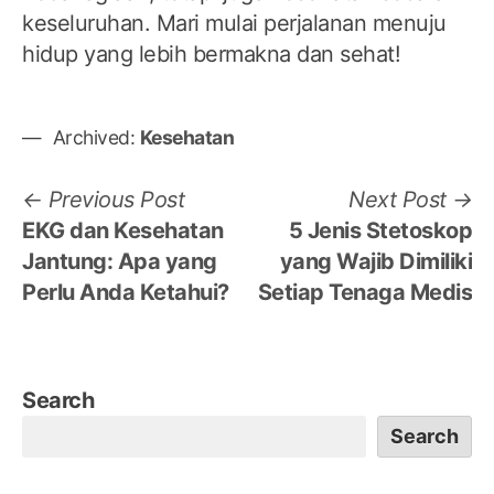
keseluruhan. Mari mulai perjalanan menuju
hidup yang lebih bermakna dan sehat!
Archived:
Kesehatan
Post
Previous
N
Previous Post
Next Post
post:
po
EKG dan Kesehatan
5 Jenis Stetoskop
navigation
Jantung: Apa yang
yang Wajib Dimiliki
Perlu Anda Ketahui?
Setiap Tenaga Medis
Search
Search