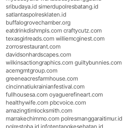
sribudaya.id
simerdupolresbatang.id
satlantaspolresklaten.id
buffalogrovechamber.org
eatdrinkdishmpls.com
craftycutz.com
texasgirlreads.com
williemcginest.com
zorrosrestaurant.com
davidsonhardscapes.com
wilkinsactiongraphics.com
guiltybunnies.com
acemgmtgroup.com
greeneacresfarmhouse.com
cincinnatiukrainianfestival.com
fullhousesa.com
oyaguerefineart.com
healthywife.com
pbcvoice.com
amazingtimlocksmith.com
marrakechimmo.com
polresmanggaraitimur.id
polrestoba.id
infotentangkesehatan.id