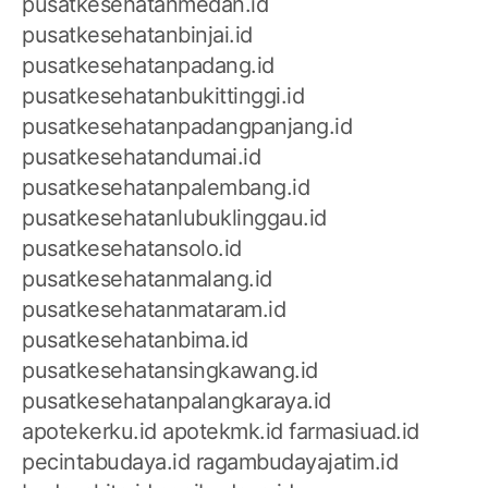
pusatkesehatanmedan.id
pusatkesehatanbinjai.id
pusatkesehatanpadang.id
pusatkesehatanbukittinggi.id
pusatkesehatanpadangpanjang.id
pusatkesehatandumai.id
pusatkesehatanpalembang.id
pusatkesehatanlubuklinggau.id
pusatkesehatansolo.id
pusatkesehatanmalang.id
pusatkesehatanmataram.id
pusatkesehatanbima.id
pusatkesehatansingkawang.id
pusatkesehatanpalangkaraya.id
apotekerku.id
apotekmk.id
farmasiuad.id
pecintabudaya.id
ragambudayajatim.id