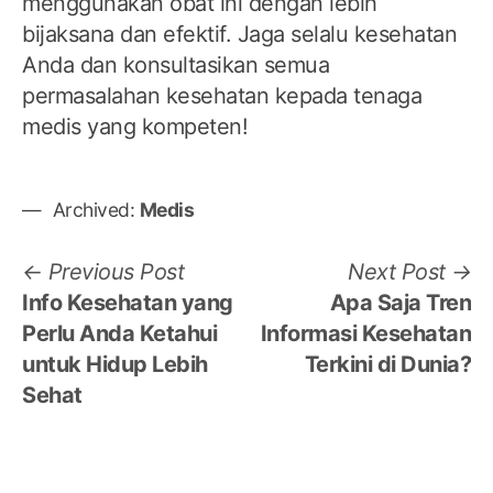
menggunakan obat ini dengan lebih
bijaksana dan efektif. Jaga selalu kesehatan
Anda dan konsultasikan semua
permasalahan kesehatan kepada tenaga
medis yang kompeten!
Archived:
Medis
Post
Previous
N
Previous Post
Next Post
post:
po
Info Kesehatan yang
Apa Saja Tren
navigation
Perlu Anda Ketahui
Informasi Kesehatan
untuk Hidup Lebih
Terkini di Dunia?
Sehat