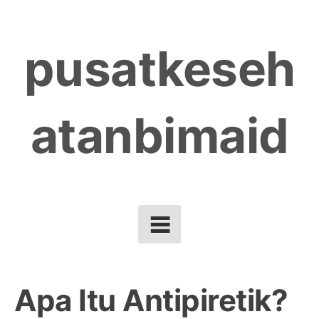
Skip
to
pusatkeseh
content
atanbimaid
Apa Itu Antipiretik?