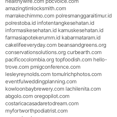
healthywife.com
pbcvoice.com
amazingtimlocksmith.com
marrakechimmo.com
polresmanggaraitimur.id
polrestoba.id
infotentangkesehatan.id
informasikesehatan.id
kamuskesehatan.id
farmasiapotekerumm.id
kabarmataram.id
cakelifeeveryday.com
beansandgreens.org
conservationsolutions.org
curbearth.com
pacificocolombia.org
topfoodish.com
hello-
trove.com
pmigconference.com
lesleyreynolds.com
tomulrichphotos.com
eventfulweddingplanning.com
kowloonbaybrewery.com
lachilenita.com
abgolo.com
oregopilot.com
costaricacasadaretodream.com
myfortworthpodiatrist.com