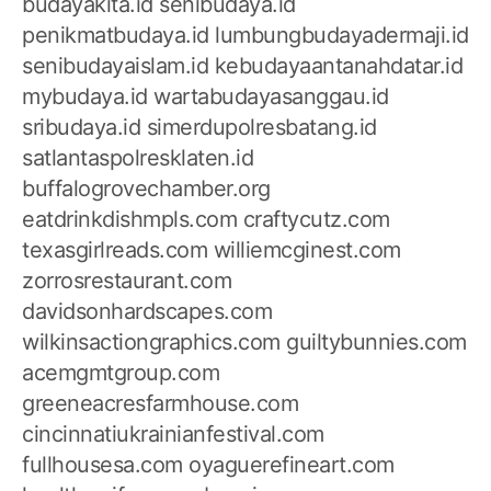
budayakita.id
senibudaya.id
penikmatbudaya.id
lumbungbudayadermaji.id
senibudayaislam.id
kebudayaantanahdatar.id
mybudaya.id
wartabudayasanggau.id
sribudaya.id
simerdupolresbatang.id
satlantaspolresklaten.id
buffalogrovechamber.org
eatdrinkdishmpls.com
craftycutz.com
texasgirlreads.com
williemcginest.com
zorrosrestaurant.com
davidsonhardscapes.com
wilkinsactiongraphics.com
guiltybunnies.com
acemgmtgroup.com
greeneacresfarmhouse.com
cincinnatiukrainianfestival.com
fullhousesa.com
oyaguerefineart.com