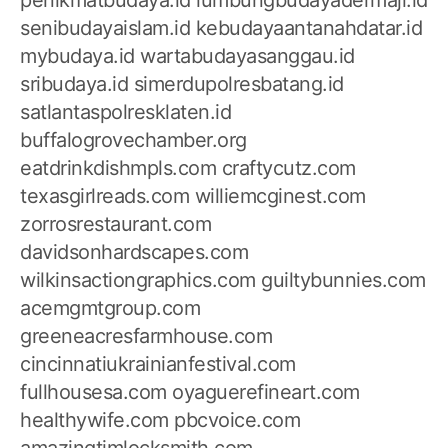
senibudayaislam.id
kebudayaantanahdatar.id
mybudaya.id
wartabudayasanggau.id
sribudaya.id
simerdupolresbatang.id
satlantaspolresklaten.id
buffalogrovechamber.org
eatdrinkdishmpls.com
craftycutz.com
texasgirlreads.com
williemcginest.com
zorrosrestaurant.com
davidsonhardscapes.com
wilkinsactiongraphics.com
guiltybunnies.com
acemgmtgroup.com
greeneacresfarmhouse.com
cincinnatiukrainianfestival.com
fullhousesa.com
oyaguerefineart.com
healthywife.com
pbcvoice.com
amazingtimlocksmith.com