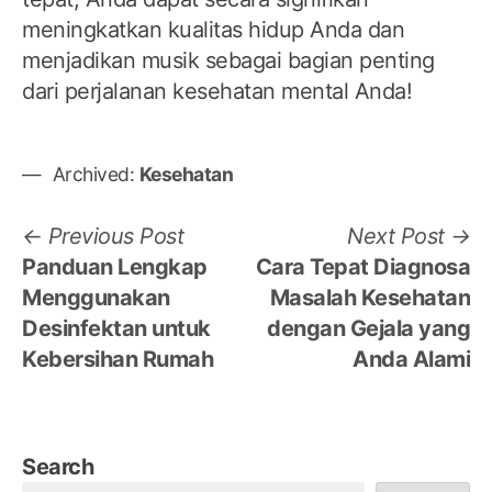
meningkatkan kualitas hidup Anda dan
menjadikan musik sebagai bagian penting
dari perjalanan kesehatan mental Anda!
Archived:
Kesehatan
Post
Previous
N
Previous Post
Next Post
post:
po
Panduan Lengkap
Cara Tepat Diagnosa
navigation
Menggunakan
Masalah Kesehatan
Desinfektan untuk
dengan Gejala yang
Kebersihan Rumah
Anda Alami
Search