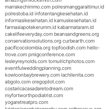
marrakechimmo.com
polresmanggaraitimur.id
polrestoba.id
infotentangkesehatan.id
informasikesehatan.id
kamuskesehatan.id
farmasiapotekerumm.id
kabarmataram.id
cakelifeeveryday.com
beansandgreens.org
conservationsolutions.org
curbearth.com
pacificocolombia.org
topfoodish.com
hello-
trove.com
pmigconference.com
lesleyreynolds.com
tomulrichphotos.com
eventfulweddingplanning.com
kowloonbaybrewery.com
lachilenita.com
abgolo.com
oregopilot.com
costaricacasadaretodream.com
myfortworthpodiatrist.com
yogaretreatpro.com
kristenjanephotography.com
sctbrescue.org