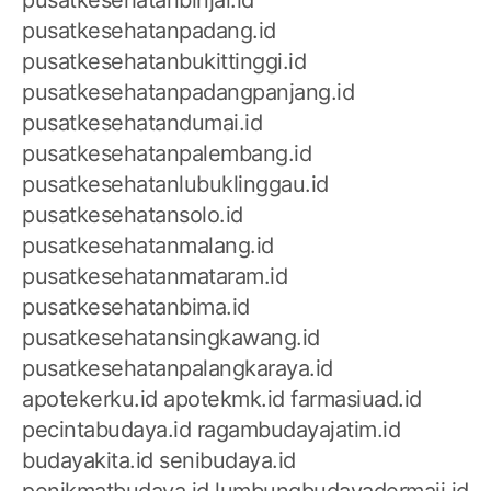
pusatkesehatanpadang.id
pusatkesehatanbukittinggi.id
pusatkesehatanpadangpanjang.id
pusatkesehatandumai.id
pusatkesehatanpalembang.id
pusatkesehatanlubuklinggau.id
pusatkesehatansolo.id
pusatkesehatanmalang.id
pusatkesehatanmataram.id
pusatkesehatanbima.id
pusatkesehatansingkawang.id
pusatkesehatanpalangkaraya.id
apotekerku.id
apotekmk.id
farmasiuad.id
pecintabudaya.id
ragambudayajatim.id
budayakita.id
senibudaya.id
penikmatbudaya.id
lumbungbudayadermaji.id