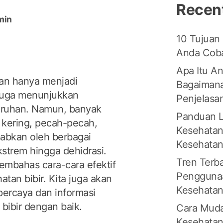
Recen
min
10 Tujuan
Anda Coba
Apa Itu An
kan hanya menjadi
Bagaimana
 juga menunjukkan
Penjelasa
uruhan. Namun, banyak
Panduan L
 kering, pecah-pecah,
Kesehatan
ebabkan oleh berbagai
Kesehata
kstrem hingga dehidrasi.
Tren Terb
 membahas cara-cara efektif
Penggunaa
tan bibir. Kita juga akan
Kesehata
ercaya dan informasi
 bibir dengan baik.
Cara Muda
Kesehatan