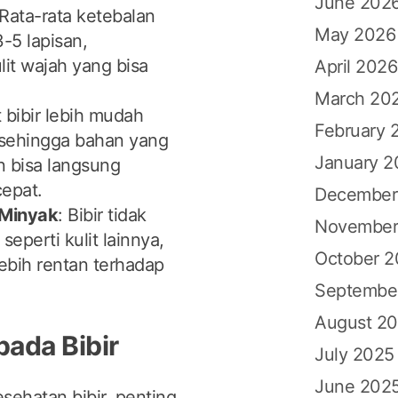
June 202
 Rata-rata ketebalan
May 2026
3-5 lapisan,
it wajah yang bisa
April 2026
March 20
it bibir lebih mudah
February 
sehingga bahan yang
January 2
 bisa langsung
epat.
December
 Minyak
: Bibir tidak
November
seperti kulit lainnya,
October 
bih rentan terhadap
Septembe
August 2
ada Bibir
July 2025
June 202
esehatan bibir, penting