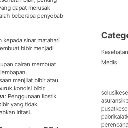
 yang dapat merusak
adalah beberapa penyebab
Categ
n kepada sinar matahari
membuat bibir menjadi
Kesehata
Medis
supan cairan membuat
kelembapan.
saan menjilat bibir atau
ruk kondisi bibir.
solusikese
ya
: Penggunaan lipstik
asuransike
ibir yang tidak
pusatkese
bkan iritasi.
pabrikalat
perencana