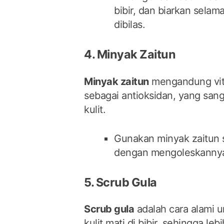
bibir, dan biarkan sela
dibilas.
4. Minyak Zaitun
Minyak zaitun
mengandung vit
sebagai antioksidan, yang sang
kulit.
Gunakan minyak zaitun s
dengan mengoleskannya p
5. Scrub Gula
Scrub gula
adalah cara alami 
kulit mati di bibir, sehingga le