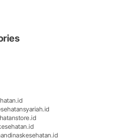
ories
n
hatan.id
sehatansyariah.id
hatanstore.id
kesehatan.id
andinaskesehatan.id