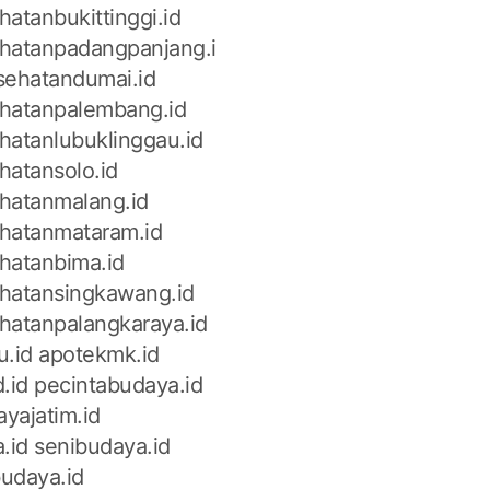
atanbukittinggi.id
hatanpadangpanjang.i
sehatandumai.id
hatanpalembang.id
hatanlubuklinggau.id
hatansolo.id
hatanmalang.id
hatanmataram.id
hatanbima.id
hatansingkawang.id
hatanpalangkaraya.id
u.id
apotekmk.id
.id
pecintabudaya.id
yajatim.id
.id
senibudaya.id
udaya.id