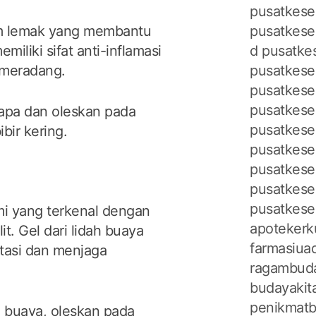
pusatkeseh
m lemak yang membantu
pusatkese
iliki sifat anti-inflamasi
d
pusatke
 meradang.
pusatkese
pusatkese
pusatkese
lapa dan oleskan pada
pusatkese
ibir kering.
pusatkese
pusatkese
pusatkese
pusatkese
i yang terkenal dengan
apotekerk
t. Gel dari lidah buaya
farmasiuad
tasi dan menjaga
ragambuda
budayakita
penikmatb
h buaya, oleskan pada