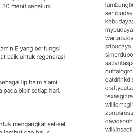
lumbungbu
ma 30 menit sebelum
senibuday
kebudayaa
mybudaya
wartabuda
sribudaya.
amin E yang berfungsi
simerdupo
at baik untuk regenerasi
satlantasp
buffalogr
eatdrinkd
ebagai lip balm alami
craftycut
ada bibir setiap hari.
texasgirl
williemcg
zorrosres
davidsonh
untuk mengangkat sel-sel
wilkinsac
bih lembut dan halus.