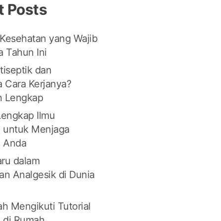
t Posts
 Kesehatan yang Wajib
 Tahun Ini
tiseptik dan
 Cara Kerjanya?
n Lengkap
engkap Ilmu
 untuk Menjaga
n Anda
aru dalam
n Analgesik di Dunia
n
h Mengikuti Tutorial
 di Rumah