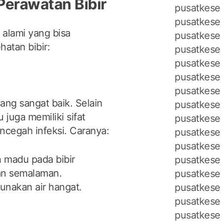
Perawatan Bibir
pusatkese
pusatkese
 alami yang bisa
pusatkese
atan bibir:
pusatkese
pusatkese
pusatkese
pusatkese
ang sangat baik. Selain
pusatkese
uga memiliki sifat
pusatkese
cegah infeksi. Caranya:
pusatkese
pusatkese
 madu pada bibir
pusatkese
kan semalaman.
pusatkese
gunakan air hangat.
pusatkese
pusatkeseh
pusatkese