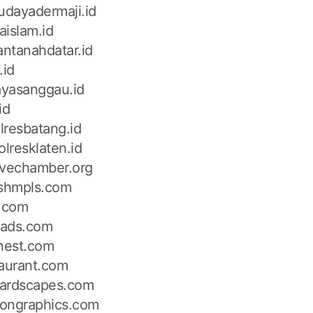
dayadermaji.id
aislam.id
ntanahdatar.id
.id
yasanggau.id
id
lresbatang.id
olresklaten.id
ovechamber.org
ishmpls.com
z.com
reads.com
inest.com
taurant.com
ardscapes.com
tiongraphics.com