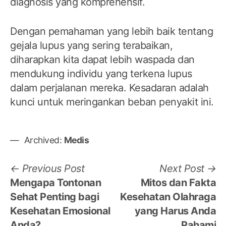
diagnosis yang komprehensif.
Dengan pemahaman yang lebih baik tentang
gejala lupus yang sering terabaikan,
diharapkan kita dapat lebih waspada dan
mendukung individu yang terkena lupus
dalam perjalanan mereka. Kesadaran adalah
kunci untuk meringankan beban penyakit ini.
Archived:
Medis
Post
Previous
N
Previous Post
Next Post
post:
po
Mengapa Tontonan
Mitos dan Fakta
navigation
Sehat Penting bagi
Kesehatan Olahraga
Kesehatan Emosional
yang Harus Anda
Anda?
Pahami