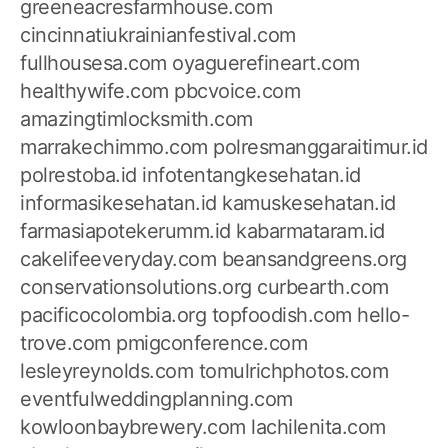
greeneacresfarmhouse.com
cincinnatiukrainianfestival.com
fullhousesa.com
oyaguerefineart.com
healthywife.com
pbcvoice.com
amazingtimlocksmith.com
marrakechimmo.com
polresmanggaraitimur.id
polrestoba.id
infotentangkesehatan.id
informasikesehatan.id
kamuskesehatan.id
farmasiapotekerumm.id
kabarmataram.id
cakelifeeveryday.com
beansandgreens.org
conservationsolutions.org
curbearth.com
pacificocolombia.org
topfoodish.com
hello-
trove.com
pmigconference.com
lesleyreynolds.com
tomulrichphotos.com
eventfulweddingplanning.com
kowloonbaybrewery.com
lachilenita.com