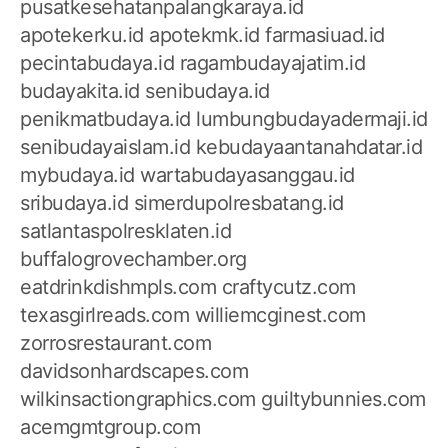
pusatkesehatanpalangkaraya.id
apotekerku.id
apotekmk.id
farmasiuad.id
pecintabudaya.id
ragambudayajatim.id
budayakita.id
senibudaya.id
penikmatbudaya.id
lumbungbudayadermaji.id
senibudayaislam.id
kebudayaantanahdatar.id
mybudaya.id
wartabudayasanggau.id
sribudaya.id
simerdupolresbatang.id
satlantaspolresklaten.id
buffalogrovechamber.org
eatdrinkdishmpls.com
craftycutz.com
texasgirlreads.com
williemcginest.com
zorrosrestaurant.com
davidsonhardscapes.com
wilkinsactiongraphics.com
guiltybunnies.com
acemgmtgroup.com