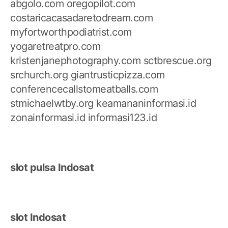
abgolo.com
oregopilot.com
costaricacasadaretodream.com
myfortworthpodiatrist.com
yogaretreatpro.com
kristenjanephotography.com
sctbrescue.org
srchurch.org
giantrusticpizza.com
conferencecallstomeatballs.com
stmichaelwtby.org
keamananinformasi.id
zonainformasi.id
informasi123.id
slot pulsa Indosat
slot Indosat