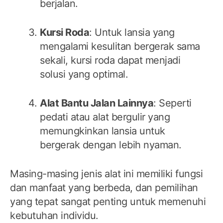
berjalan.
Kursi Roda
: Untuk lansia yang
mengalami kesulitan bergerak sama
sekali, kursi roda dapat menjadi
solusi yang optimal.
Alat Bantu Jalan Lainnya
: Seperti
pedati atau alat bergulir yang
memungkinkan lansia untuk
bergerak dengan lebih nyaman.
Masing-masing jenis alat ini memiliki fungsi
dan manfaat yang berbeda, dan pemilihan
yang tepat sangat penting untuk memenuhi
kebutuhan individu.