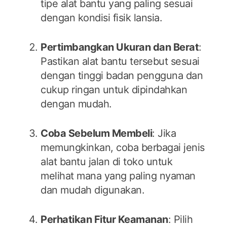
tipe alat bantu yang paling sesuai
dengan kondisi fisik lansia.
Pertimbangkan Ukuran dan Berat
:
Pastikan alat bantu tersebut sesuai
dengan tinggi badan pengguna dan
cukup ringan untuk dipindahkan
dengan mudah.
Coba Sebelum Membeli
: Jika
memungkinkan, coba berbagai jenis
alat bantu jalan di toko untuk
melihat mana yang paling nyaman
dan mudah digunakan.
Perhatikan Fitur Keamanan
: Pilih