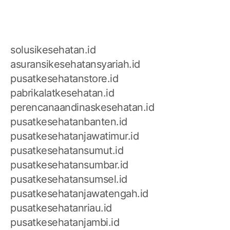
solusikesehatan.id
asuransikesehatansyariah.id
pusatkesehatanstore.id
pabrikalatkesehatan.id
perencanaandinaskesehatan.id
pusatkesehatanbanten.id
pusatkesehatanjawatimur.id
pusatkesehatansumut.id
pusatkesehatansumbar.id
pusatkesehatansumsel.id
pusatkesehatanjawatengah.id
pusatkesehatanriau.id
pusatkesehatanjambi.id