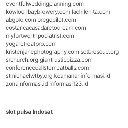
eventfulweddingplanning.com
kowloonbaybrewery.com
lachilenita.com
abgolo.com
oregopilot.com
costaricacasadaretodream.com
myfortworthpodiatrist.com
yogaretreatpro.com
kristenjanephotography.com
sctbrescue.org
srchurch.org
giantrusticpizza.com
conferencecallstomeatballs.com
stmichaelwtby.org
keamananinformasi.id
zonainformasi.id
informasi123.id
slot pulsa Indosat