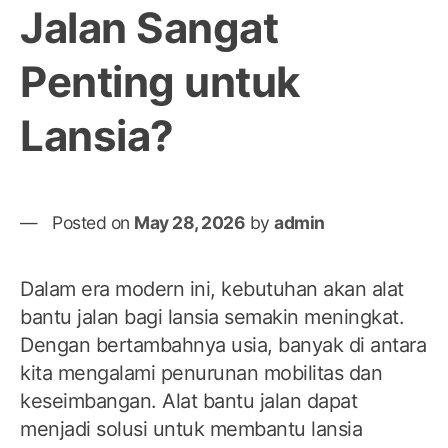
Jalan Sangat
Penting untuk
Lansia?
Posted on
May 28, 2026
by
admin
Dalam era modern ini, kebutuhan akan alat
bantu jalan bagi lansia semakin meningkat.
Dengan bertambahnya usia, banyak di antara
kita mengalami penurunan mobilitas dan
keseimbangan. Alat bantu jalan dapat
menjadi solusi untuk membantu lansia