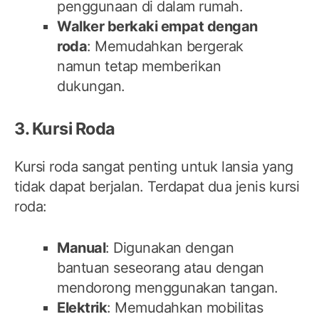
penggunaan di dalam rumah.
Walker berkaki empat dengan
roda
: Memudahkan bergerak
namun tetap memberikan
dukungan.
3. Kursi Roda
Kursi roda sangat penting untuk lansia yang
tidak dapat berjalan. Terdapat dua jenis kursi
roda:
Manual
: Digunakan dengan
bantuan seseorang atau dengan
mendorong menggunakan tangan.
Elektrik
: Memudahkan mobilitas