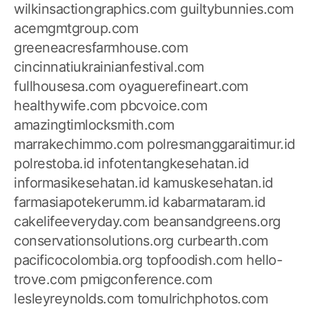
wilkinsactiongraphics.com
guiltybunnies.com
acemgmtgroup.com
greeneacresfarmhouse.com
cincinnatiukrainianfestival.com
fullhousesa.com
oyaguerefineart.com
healthywife.com
pbcvoice.com
amazingtimlocksmith.com
marrakechimmo.com
polresmanggaraitimur.id
polrestoba.id
infotentangkesehatan.id
informasikesehatan.id
kamuskesehatan.id
farmasiapotekerumm.id
kabarmataram.id
cakelifeeveryday.com
beansandgreens.org
conservationsolutions.org
curbearth.com
pacificocolombia.org
topfoodish.com
hello-
trove.com
pmigconference.com
lesleyreynolds.com
tomulrichphotos.com