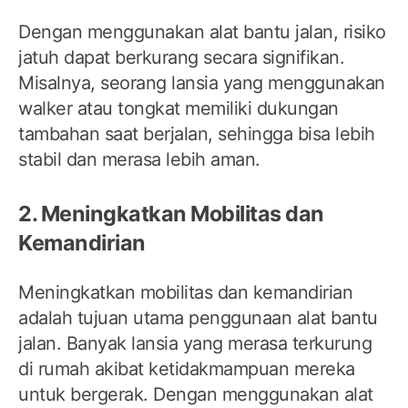
Dengan menggunakan alat bantu jalan, risiko
jatuh dapat berkurang secara signifikan.
Misalnya, seorang lansia yang menggunakan
walker atau tongkat memiliki dukungan
tambahan saat berjalan, sehingga bisa lebih
stabil dan merasa lebih aman.
2. Meningkatkan Mobilitas dan
Kemandirian
Meningkatkan mobilitas dan kemandirian
adalah tujuan utama penggunaan alat bantu
jalan. Banyak lansia yang merasa terkurung
di rumah akibat ketidakmampuan mereka
untuk bergerak. Dengan menggunakan alat