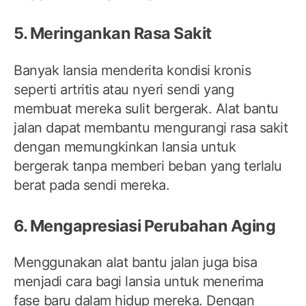
5. Meringankan Rasa Sakit
Banyak lansia menderita kondisi kronis
seperti artritis atau nyeri sendi yang
membuat mereka sulit bergerak. Alat bantu
jalan dapat membantu mengurangi rasa sakit
dengan memungkinkan lansia untuk
bergerak tanpa memberi beban yang terlalu
berat pada sendi mereka.
6. Mengapresiasi Perubahan Aging
Menggunakan alat bantu jalan juga bisa
menjadi cara bagi lansia untuk menerima
fase baru dalam hidup mereka. Dengan