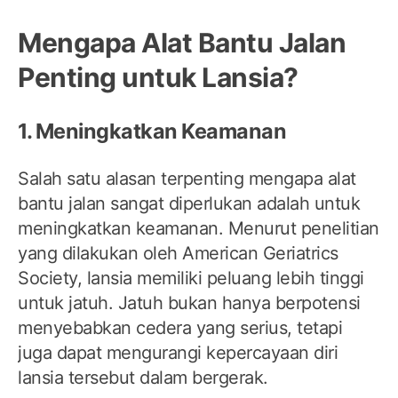
Mengapa Alat Bantu Jalan
Penting untuk Lansia?
1. Meningkatkan Keamanan
Salah satu alasan terpenting mengapa alat
bantu jalan sangat diperlukan adalah untuk
meningkatkan keamanan. Menurut penelitian
yang dilakukan oleh American Geriatrics
Society, lansia memiliki peluang lebih tinggi
untuk jatuh. Jatuh bukan hanya berpotensi
menyebabkan cedera yang serius, tetapi
juga dapat mengurangi kepercayaan diri
lansia tersebut dalam bergerak.