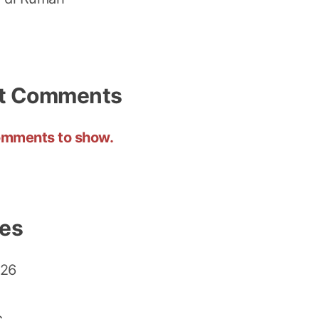
t Comments
mments to show.
ves
026