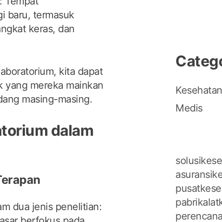
: Tempat
i baru, termasuk
angkat keras, dan
Categ
aboratorium, kita dapat
ik yang mereka mainkan
Kesehata
idang masing-masing.
Medis
atorium dalam
solusikese
asuransike
 Terapan
pusatkese
pabrikalat
m dua jenis penelitian:
perencana
dasar berfokus pada