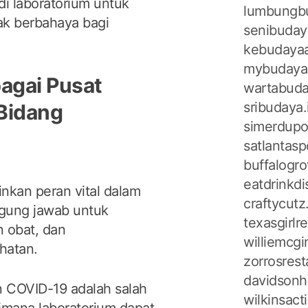
di laboratorium untuk
lumbungbu
k berbahaya bagi
senibuday
kebudayaa
mybudaya
bagai Pusat
wartabuda
sribudaya.
 Bidang
simerdupo
satlantasp
buffalogr
eatdrinkd
nkan peran vital dalam
craftycut
ggung jawab untuk
texasgirl
n obat, dan
williemcg
hatan.
zorrosres
davidsonh
 COVID-19 adalah salah
wilkinsac
aimana laboratorium dapat