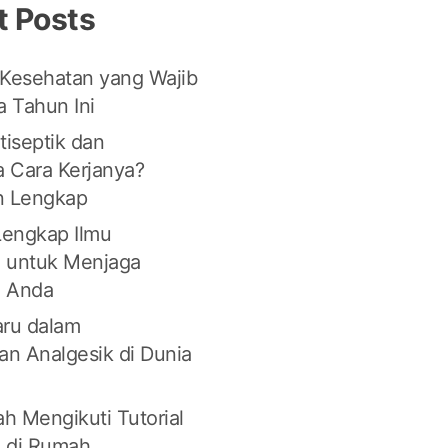
t Posts
 Kesehatan yang Wajib
 Tahun Ini
tiseptik dan
 Cara Kerjanya?
n Lengkap
engkap Ilmu
 untuk Menjaga
n Anda
aru dalam
n Analgesik di Dunia
n
h Mengikuti Tutorial
 di Rumah