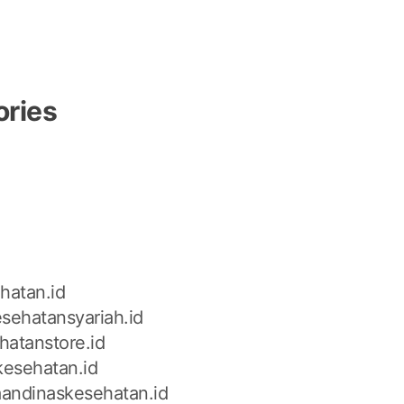
ories
n
hatan.id
sehatansyariah.id
hatanstore.id
kesehatan.id
andinaskesehatan.id