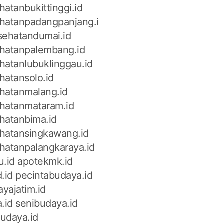
atanbukittinggi.id
hatanpadangpanjang.i
sehatandumai.id
hatanpalembang.id
hatanlubuklinggau.id
hatansolo.id
hatanmalang.id
hatanmataram.id
hatanbima.id
hatansingkawang.id
hatanpalangkaraya.id
u.id
apotekmk.id
.id
pecintabudaya.id
yajatim.id
.id
senibudaya.id
udaya.id