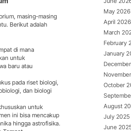
ium
June 202
May 2026
torium, masing-masing
April 2026
tu. Berikut adalah
March 20
February 
empat di mana
January 2
kan untuk
December
a baru atau
November
okus pada riset biologi,
October 
biologi, dan biologi
Septembe
August 2
ikhususkan untuk
rimen ini bisa mencakup
July 2025
nika hingga astrofisika.
June 202