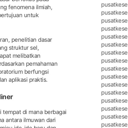
pusatkese
ng fenomena ilmiah,
pusatkese
bertujuan untuk
pusatkese
pusatkese
pusatkese
an, penelitian dasar
pusatkese
ng struktur sel,
pusatkese
dapat melibatkan
pusatkese
erdasarkan pemahaman
pusatkese
oratorium berfungsi
pusatkese
an aplikasi praktis.
pusatkese
pusatkese
liner
pusatkese
pusatkese
i tempat di mana berbagai
pusatkeseh
ma antara ilmuwan dari
pusatkese
micu ide-ide baru dan