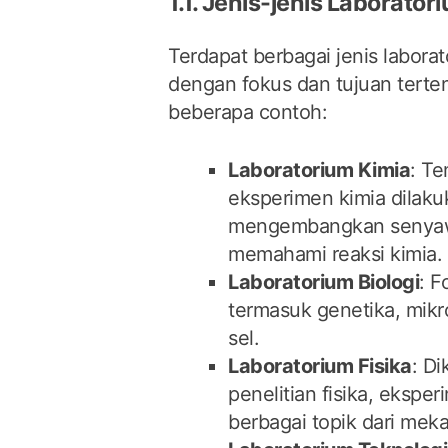
1.1. Jenis-jenis Laborator
Terdapat berbagai jenis labora
dengan fokus dan tujuan terten
beberapa contoh:
Laboratorium Kimia
: T
eksperimen kimia dilaku
mengembangkan senyaw
memahami reaksi kimia.
Laboratorium Biologi
: F
termasuk genetika, mikro
sel.
Laboratorium Fisika
: D
penelitian fisika, ekspe
berbagai topik dari meka