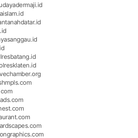
dayadermaji.id
aislam.id
ntanahdatar.id
.id
yasanggau.id
id
lresbatang.id
olresklaten.id
ovechamber.org
ishmpls.com
z.com
reads.com
inest.com
taurant.com
ardscapes.com
tiongraphics.com