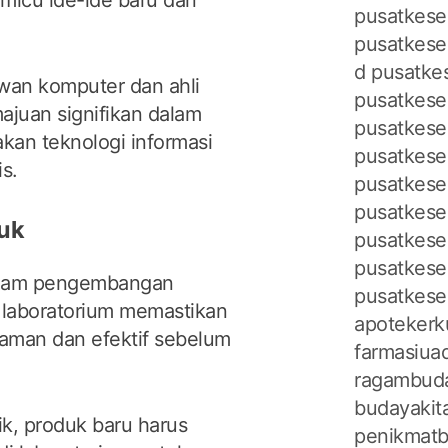
pusatkeseh
pusatkese
d
pusatke
uwan komputer dan ahli
pusatkese
ajuan signifikan dalam
pusatkese
kan teknologi informasi
pusatkese
s.
pusatkese
pusatkese
uk
pusatkese
pusatkese
dalam pengembangan
pusatkese
i, laboratorium memastikan
apotekerk
aman dan efektif sebelum
farmasiuad
ragambuda
budayakita
ik, produk baru harus
penikmatb