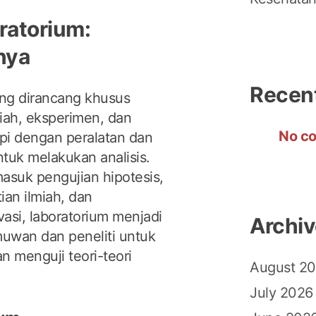
ratorium:
nya
Recen
ang dirancang khusus
iah, eksperimen, dan
No co
kapi dengan peralatan dan
tuk melakukan analisis.
asuk pengujian hipotesis,
an ilmiah, dan
asi, laboratorium menjadi
Archi
uwan dan peneliti untuk
n menguji teori-teori
August 2
July 2026