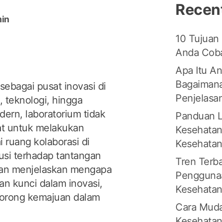
Recen
in
10 Tujuan
Anda Coba
Apa Itu An
Bagaimana
sebagai pusat inovasi di
Penjelasa
, teknologi, hingga
ern, laboratorium tidak
Panduan L
at untuk melakukan
Kesehatan
i ruang kolaborasi di
Kesehata
lusi terhadap tantangan
Tren Terb
 akan menjelaskan mengapa
Penggunaa
n kunci dalam inovasi,
Kesehata
orong kemajuan dalam
Cara Muda
Kesehatan