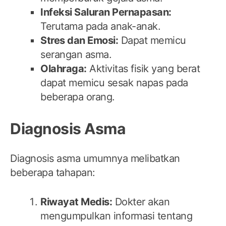
Infeksi Saluran Pernapasan:
Terutama pada anak-anak.
Stres dan Emosi:
Dapat memicu
serangan asma.
Olahraga:
Aktivitas fisik yang berat
dapat memicu sesak napas pada
beberapa orang.
Diagnosis Asma
Diagnosis asma umumnya melibatkan
beberapa tahapan:
Riwayat Medis:
Dokter akan
mengumpulkan informasi tentang