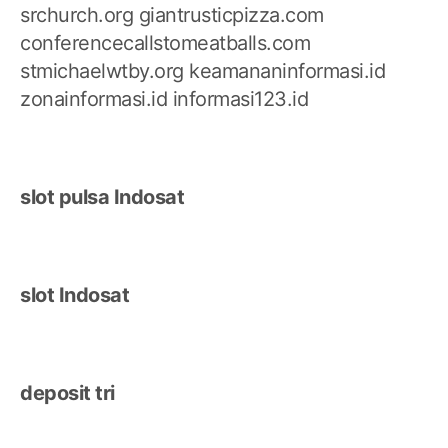
srchurch.org
giantrusticpizza.com
conferencecallstomeatballs.com
stmichaelwtby.org
keamananinformasi.id
zonainformasi.id
informasi123.id
slot pulsa Indosat
slot Indosat
deposit tri