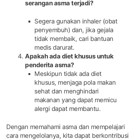
serangan asma terjadi?
Segera gunakan inhaler (obat
penyembuh) dan, jika gejala
tidak membaik, cari bantuan
medis darurat.
Apakah ada diet khusus untuk
penderita asma?
Meskipun tidak ada diet
khusus, menjaga pola makan
sehat dan menghindari
makanan yang dapat memicu
alergi dapat membantu.
Dengan memahami asma dan mempelajari
cara mengelolanya, kita dapat berkontribusi