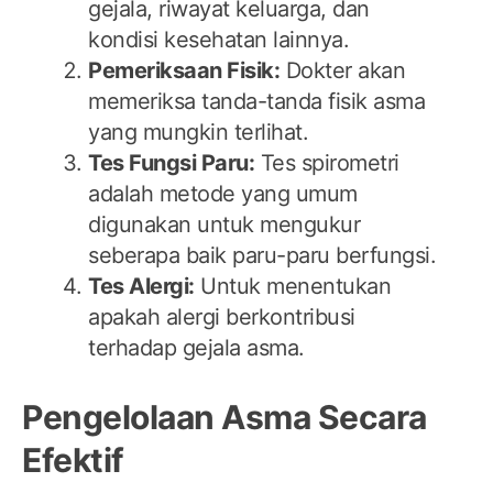
gejala, riwayat keluarga, dan
kondisi kesehatan lainnya.
Pemeriksaan Fisik:
Dokter akan
memeriksa tanda-tanda fisik asma
yang mungkin terlihat.
Tes Fungsi Paru:
Tes spirometri
adalah metode yang umum
digunakan untuk mengukur
seberapa baik paru-paru berfungsi.
Tes Alergi:
Untuk menentukan
apakah alergi berkontribusi
terhadap gejala asma.
Pengelolaan Asma Secara
Efektif