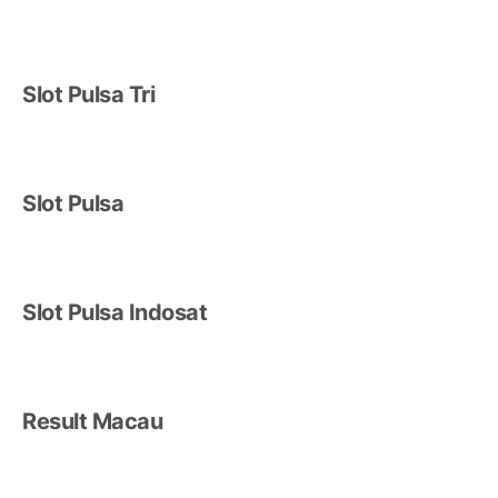
Slot Pulsa Tri
Slot Pulsa
Slot Pulsa Indosat
Result Macau