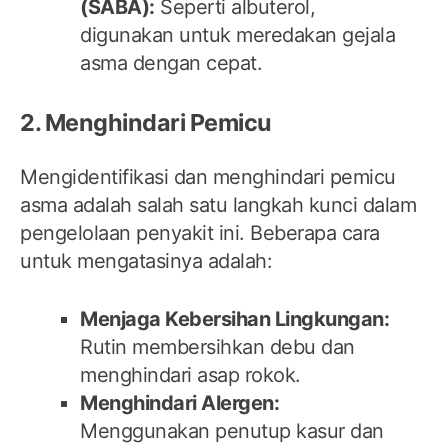
(SABA):
Seperti albuterol,
digunakan untuk meredakan gejala
asma dengan cepat.
2. Menghindari Pemicu
Mengidentifikasi dan menghindari pemicu
asma adalah salah satu langkah kunci dalam
pengelolaan penyakit ini. Beberapa cara
untuk mengatasinya adalah:
Menjaga Kebersihan Lingkungan:
Rutin membersihkan debu dan
menghindari asap rokok.
Menghindari Alergen:
Menggunakan penutup kasur dan