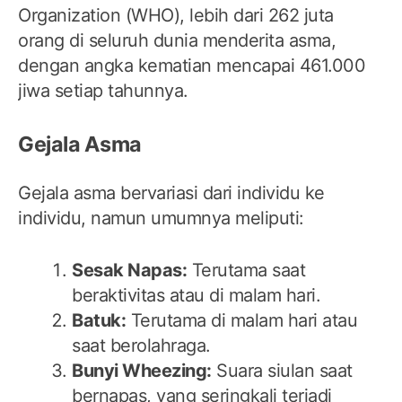
Organization (WHO), lebih dari 262 juta
orang di seluruh dunia menderita asma,
dengan angka kematian mencapai 461.000
jiwa setiap tahunnya.
Gejala Asma
Gejala asma bervariasi dari individu ke
individu, namun umumnya meliputi:
Sesak Napas:
Terutama saat
beraktivitas atau di malam hari.
Batuk:
Terutama di malam hari atau
saat berolahraga.
Bunyi Wheezing:
Suara siulan saat
bernapas, yang seringkali terjadi