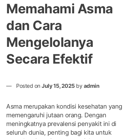
Memahami Asma
dan Cara
Mengelolanya
Secara Efektif
Posted on
July 15, 2025
by
admin
Asma merupakan kondisi kesehatan yang
memengaruhi jutaan orang. Dengan
meningkatnya prevalensi penyakit ini di
seluruh dunia, penting bagi kita untuk