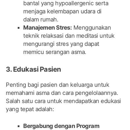
bantal yang hypoallergenic serta
menjaga kelembapan udara di
dalam rumah.
Manajemen Stres:
Menggunakan
teknik relaksasi dan meditasi untuk
mengurangi stres yang dapat
memicu serangan asma.
3. Edukasi Pasien
Penting bagi pasien dan keluarga untuk
memahami asma dan cara pengelolaannya.
Salah satu cara untuk mendapatkan edukasi
yang tepat adalah:
Bergabung dengan Program