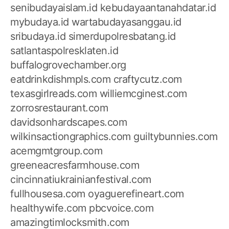
senibudayaislam.id
kebudayaantanahdatar.id
mybudaya.id
wartabudayasanggau.id
sribudaya.id
simerdupolresbatang.id
satlantaspolresklaten.id
buffalogrovechamber.org
eatdrinkdishmpls.com
craftycutz.com
texasgirlreads.com
williemcginest.com
zorrosrestaurant.com
davidsonhardscapes.com
wilkinsactiongraphics.com
guiltybunnies.com
acemgmtgroup.com
greeneacresfarmhouse.com
cincinnatiukrainianfestival.com
fullhousesa.com
oyaguerefineart.com
healthywife.com
pbcvoice.com
amazingtimlocksmith.com