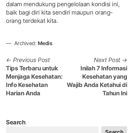
dalam mendukung pengelolaan kondisi ini,
baik bagi diri kita sendiri maupun orang-
orang terdekat kita.
Archived:
Medis
Post
Previous
N
Previous Post
Next Post
post:
po
Tips Terbaru untuk
Inilah 7 Informasi
navigation
Menjaga Kesehatan:
Kesehatan yang
Info Kesehatan
Wajib Anda Ketahui di
Harian Anda
Tahun Ini
Search
Search