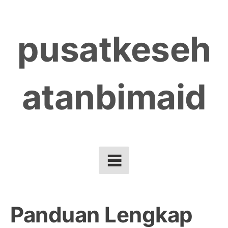
Skip
to
pusatkeseh
content
atanbimaid
Panduan Lengkap