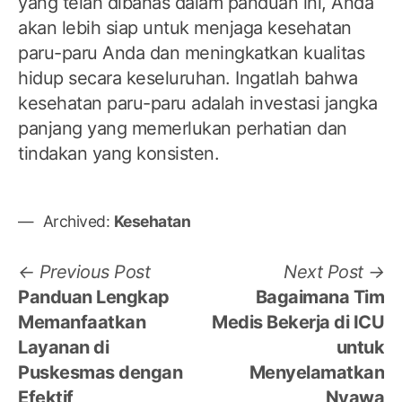
yang telah dibahas dalam panduan ini, Anda
akan lebih siap untuk menjaga kesehatan
paru-paru Anda dan meningkatkan kualitas
hidup secara keseluruhan. Ingatlah bahwa
kesehatan paru-paru adalah investasi jangka
panjang yang memerlukan perhatian dan
tindakan yang konsisten.
Archived:
Kesehatan
Post
Previous
N
Previous Post
Next Post
post:
po
Panduan Lengkap
Bagaimana Tim
navigation
Memanfaatkan
Medis Bekerja di ICU
Layanan di
untuk
Puskesmas dengan
Menyelamatkan
Efektif
Nyawa