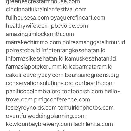
greeneacresfarmhouse.com
cincinnatiukrainianfestival.com
fullhousesa.com
oyaguerefineart.com
healthywife.com
pbcvoice.com
amazingtimlocksmith.com
marrakechimmo.com
polresmanggaraitimur.id
polrestoba.id
infotentangkesehatan.id
informasikesehatan.id
kamuskesehatan.id
farmasiapotekerumm.id
kabarmataram.id
cakelifeeveryday.com
beansandgreens.org
conservationsolutions.org
curbearth.com
pacificocolombia.org
topfoodish.com
hello-
trove.com
pmigconference.com
lesleyreynolds.com
tomulrichphotos.com
eventfulweddingplanning.com
kowloonbaybrewery.com
lachilenita.com