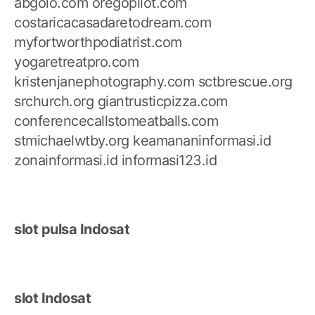
abgolo.com
oregopilot.com
costaricacasadaretodream.com
myfortworthpodiatrist.com
yogaretreatpro.com
kristenjanephotography.com
sctbrescue.org
srchurch.org
giantrusticpizza.com
conferencecallstomeatballs.com
stmichaelwtby.org
keamananinformasi.id
zonainformasi.id
informasi123.id
slot pulsa Indosat
slot Indosat