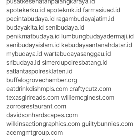
pusatkesehatanpalangkaraya.id
apotekerku.id
apotekmk.id
farmasiuad.id
pecintabudaya.id
ragambudayajatim.id
budayakita.id
senibudaya.id
penikmatbudaya.id
lumbungbudayadermaji.id
senibudayaislam.id
kebudayaantanahdatar.id
mybudaya.id
wartabudayasanggau.id
sribudaya.id
simerdupolresbatang.id
satlantaspolresklaten.id
buffalogrovechamber.org
eatdrinkdishmpls.com
craftycutz.com
texasgirlreads.com
williemcginest.com
zorrosrestaurant.com
davidsonhardscapes.com
wilkinsactiongraphics.com
guiltybunnies.com
acemgmtgroup.com