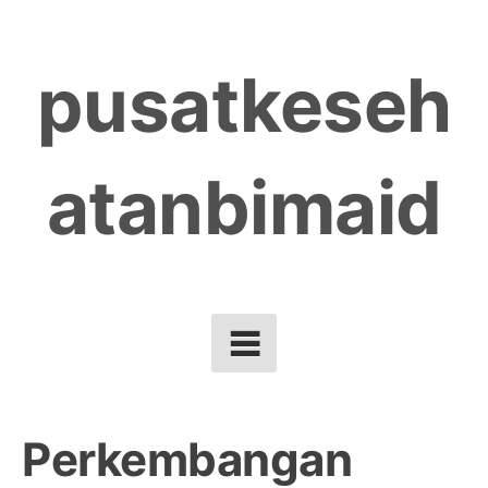
Skip
to
pusatkeseh
content
atanbimaid
Perkembangan