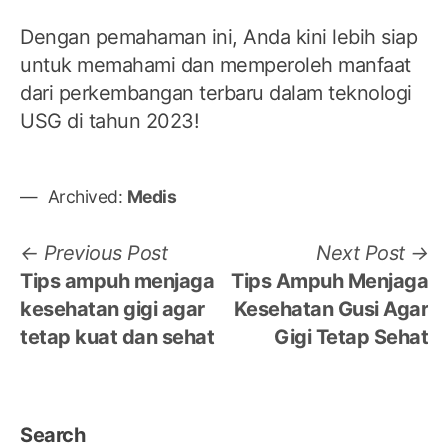
Dengan pemahaman ini, Anda kini lebih siap
untuk memahami dan memperoleh manfaat
dari perkembangan terbaru dalam teknologi
USG di tahun 2023!
Archived:
Medis
Post
Previous
N
Previous Post
Next Post
post:
po
Tips ampuh menjaga
Tips Ampuh Menjaga
navigation
kesehatan gigi agar
Kesehatan Gusi Agar
tetap kuat dan sehat
Gigi Tetap Sehat
Search