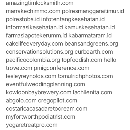
amazingtimlocksmith.com
marrakechimmo.com
polresmanggaraitimur.id
polrestoba.id
infotentangkesehatan.id
informasikesehatan.id
kamuskesehatan.id
farmasiapotekerumm.id
kabarmataram.id
cakelifeeveryday.com
beansandgreens.org
conservationsolutions.org
curbearth.com
pacificocolombia.org
topfoodish.com
hello-
trove.com
pmigconference.com
lesleyreynolds.com
tomulrichphotos.com
eventfulweddingplanning.com
kowloonbaybrewery.com
lachilenita.com
abgolo.com
oregopilot.com
costaricacasadaretodream.com
myfortworthpodiatrist.com
yogaretreatpro.com