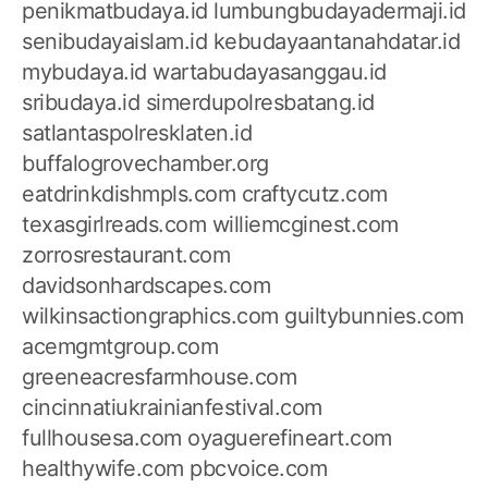
penikmatbudaya.id
lumbungbudayadermaji.id
senibudayaislam.id
kebudayaantanahdatar.id
mybudaya.id
wartabudayasanggau.id
sribudaya.id
simerdupolresbatang.id
satlantaspolresklaten.id
buffalogrovechamber.org
eatdrinkdishmpls.com
craftycutz.com
texasgirlreads.com
williemcginest.com
zorrosrestaurant.com
davidsonhardscapes.com
wilkinsactiongraphics.com
guiltybunnies.com
acemgmtgroup.com
greeneacresfarmhouse.com
cincinnatiukrainianfestival.com
fullhousesa.com
oyaguerefineart.com
healthywife.com
pbcvoice.com