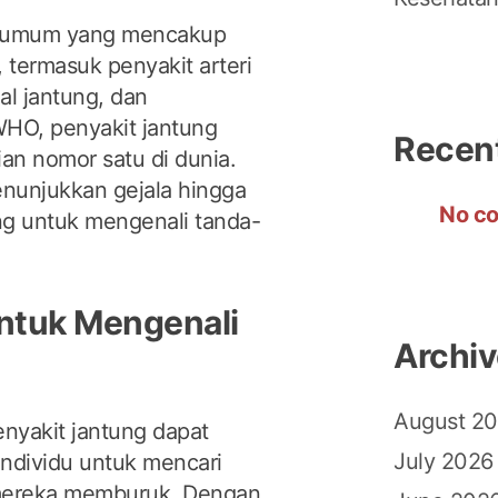
lah umum yang mencakup
, termasuk penyakit arteri
al jantung, dan
 WHO, penyakit jantung
Recen
an nomor satu di dunia.
menunjukkan gejala hingga
No co
ng untuk mengenali tanda-
ntuk Mengenali
Archi
August 2
nyakit jantung dapat
July 2026
ndividu untuk mencari
mereka memburuk. Dengan