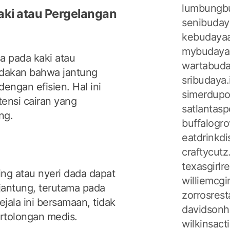
lumbungbu
ki atau Pergelangan
senibuday
kebudayaa
mybudaya
a pada kaki atau
wartabuda
ndakan bahwa jantung
sribudaya.
ngan efisien. Hal ini
simerdupo
tensi cairan yang
satlantasp
ng.
buffalogr
eatdrinkd
craftycut
texasgirl
ing atau nyeri dada dapat
williemcg
antung, terutama pada
zorrosres
jala ini bersamaan, tidak
davidsonh
rtolongan medis.
wilkinsac