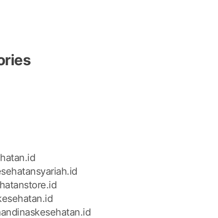
ories
n
hatan.id
sehatansyariah.id
hatanstore.id
kesehatan.id
andinaskesehatan.id