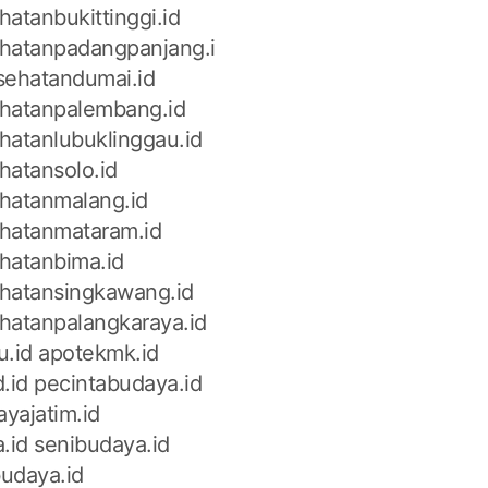
atanbukittinggi.id
hatanpadangpanjang.i
sehatandumai.id
hatanpalembang.id
hatanlubuklinggau.id
hatansolo.id
hatanmalang.id
hatanmataram.id
hatanbima.id
hatansingkawang.id
hatanpalangkaraya.id
u.id
apotekmk.id
.id
pecintabudaya.id
yajatim.id
.id
senibudaya.id
udaya.id