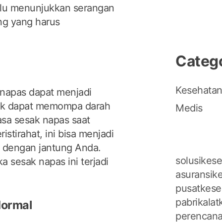
alu menunjukkan serangan
ing yang harus
Categ
Kesehata
rnapas dapat menjadi
dak dapat memompa darah
Medis
asa sesak napas saat
ristirahat, ini bisa menjadi
 dengan jantung Anda.
solusikese
ka sesak napas ini terjadi
asuransike
pusatkese
pabrikalat
Normal
perencana