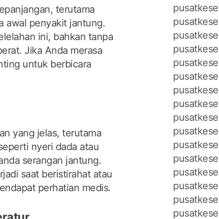
pusatkese
kepanjangan, terutama
pusatkese
a awal penyakit jantung.
pusatkese
elelahan ini, bahkan tanpa
pusatkese
 berat. Jika Anda merasa
pusatkese
nting untuk berbicara
pusatkese
pusatkese
pusatkese
pusatkese
pusatkese
an yang jelas, terutama
pusatkese
 seperti nyeri dada atau
pusatkese
tanda serangan jantung.
pusatkese
rjadi saat beristirahat atau
pusatkese
mendapat perhatian medis.
pusatkeseh
pusatkese
eratur