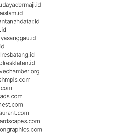
dayadermaji.id
aislam.id
ntanahdatar.id
.id
yasanggau.id
id
lresbatang.id
olresklaten.id
ovechamber.org
ishmpls.com
z.com
reads.com
inest.com
taurant.com
ardscapes.com
tiongraphics.com