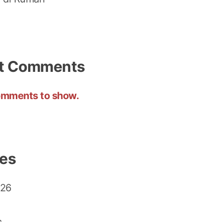
t Comments
mments to show.
ves
026