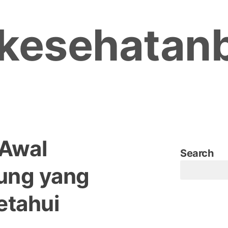
kesehatan
Awal
Search
tung yang
etahui