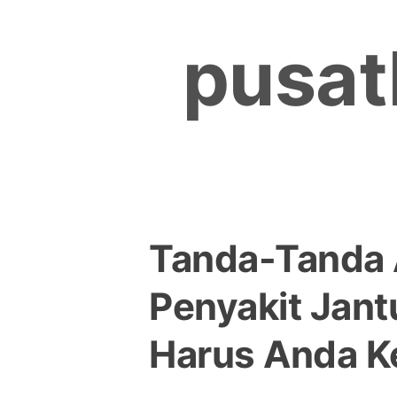
Skip
to
pusat
content
Tanda-Tanda 
Penyakit Jan
Harus Anda K