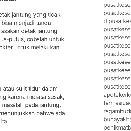
pusatkeseh
pusatkese
etak jantung yang tidak
d
pusatke
, bisa menjadi tanda
pusatkese
rasakan detak jantung
pusatkese
tus-putus, cobalah untuk
pusatkese
dokter untuk melakukan
pusatkese
pusatkese
pusatkese
pusatkese
pusatkese
atau sulit tidur dalam
apotekerk
tang karena merasa sesak,
farmasiuad
ya masalah pada jantung.
ragambuda
a menunjukkan bahwa ada
budayakita
ita.
penikmatb