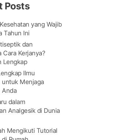
t Posts
 Kesehatan yang Wajib
 Tahun Ini
tiseptik dan
 Cara Kerjanya?
n Lengkap
engkap Ilmu
 untuk Menjaga
n Anda
aru dalam
n Analgesik di Dunia
n
h Mengikuti Tutorial
 di Rumah