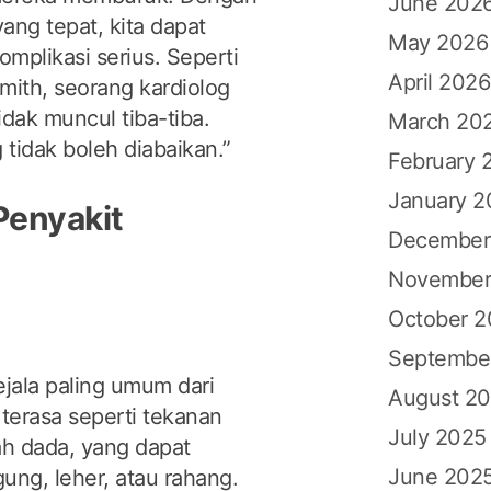
June 202
ng tepat, kita dapat
May 2026
mplikasi serius. Seperti
April 2026
mith, seorang kardiolog
idak muncul tiba-tiba.
March 20
 tidak boleh diabaikan.”
February 
January 2
Penyakit
December
November
October 
Septembe
ejala paling umum dari
August 2
a terasa seperti tekanan
July 2025
ah dada, yang dapat
June 202
ung, leher, atau rahang.