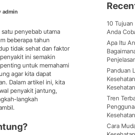
Recen
y
admin
10 Tujuan
h satu penyebab utama
Anda Coba
lam beberapa tahun
Apa Itu An
dup tidak sehat dan faktor
Bagaimana
 penyakit ini semakin
Penjelasa
t penting untuk memahami
Panduan L
ung agar kita dapat
Kesehatan
 Dalam artikel ini, kita
Kesehata
al penyakit jantung,
Tren Terb
angkah-langkah
Penggunaa
mbil.
Kesehata
antung?
Cara Muda
Kesehatan