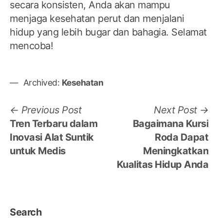
secara konsisten, Anda akan mampu
menjaga kesehatan perut dan menjalani
hidup yang lebih bugar dan bahagia. Selamat
mencoba!
Archived:
Kesehatan
Post
Previous
N
Previous Post
Next Post
post:
po
Tren Terbaru dalam
Bagaimana Kursi
navigation
Inovasi Alat Suntik
Roda Dapat
untuk Medis
Meningkatkan
Kualitas Hidup Anda
Search