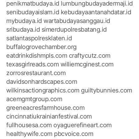
penikmatbudaya.id
lumbungbudayadermaji.id
senibudayaislam.id
kebudayaantanahdatar.id
mybudaya.id
wartabudayasanggau.id
sribudaya.id
simerdupolresbatang.id
satlantaspolresklaten.id
buffalogrovechamber.org
eatdrinkdishmpls.com
craftycutz.com
texasgirlreads.com
williemcginest.com
zorrosrestaurant.com
davidsonhardscapes.com
wilkinsactiongraphics.com
guiltybunnies.com
acemgmtgroup.com
greeneacresfarmhouse.com
cincinnatiukrainianfestival.com
fullhousesa.com
oyaguerefineart.com
healthywife.com
pbcvoice.com