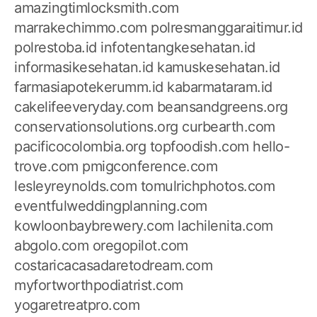
amazingtimlocksmith.com
marrakechimmo.com
polresmanggaraitimur.id
polrestoba.id
infotentangkesehatan.id
informasikesehatan.id
kamuskesehatan.id
farmasiapotekerumm.id
kabarmataram.id
cakelifeeveryday.com
beansandgreens.org
conservationsolutions.org
curbearth.com
pacificocolombia.org
topfoodish.com
hello-
trove.com
pmigconference.com
lesleyreynolds.com
tomulrichphotos.com
eventfulweddingplanning.com
kowloonbaybrewery.com
lachilenita.com
abgolo.com
oregopilot.com
costaricacasadaretodream.com
myfortworthpodiatrist.com
yogaretreatpro.com