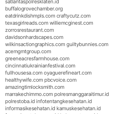
satlantaspolresklaten.id
buffalogrovechamber.org
eatdrinkdishmpls.com
craftycutz.com
texasgirlreads.com
williemcginest.com
zorrosrestaurant.com
davidsonhardscapes.com
wilkinsactiongraphics.com
guiltybunnies.com
acemgmtgroup.com
greeneacresfarmhouse.com
cincinnatiukrainianfestival.com
fullhousesa.com
oyaguerefineart.com
healthywife.com
pbcvoice.com
amazingtimlocksmith.com
marrakechimmo.com
polresmanggaraitimur.id
polrestoba.id
infotentangkesehatan.id
informasikesehatan.id
kamuskesehatan.id