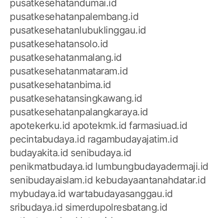
pusatkesehatandumai.id
pusatkesehatanpalembang.id
pusatkesehatanlubuklinggau.id
pusatkesehatansolo.id
pusatkesehatanmalang.id
pusatkesehatanmataram.id
pusatkesehatanbima.id
pusatkesehatansingkawang.id
pusatkesehatanpalangkaraya.id
apotekerku.id
apotekmk.id
farmasiuad.id
pecintabudaya.id
ragambudayajatim.id
budayakita.id
senibudaya.id
penikmatbudaya.id
lumbungbudayadermaji.id
senibudayaislam.id
kebudayaantanahdatar.id
mybudaya.id
wartabudayasanggau.id
sribudaya.id
simerdupolresbatang.id