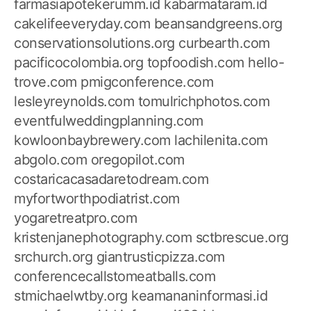
farmasiapotekerumm.id
kabarmataram.id
cakelifeeveryday.com
beansandgreens.org
conservationsolutions.org
curbearth.com
pacificocolombia.org
topfoodish.com
hello-
trove.com
pmigconference.com
lesleyreynolds.com
tomulrichphotos.com
eventfulweddingplanning.com
kowloonbaybrewery.com
lachilenita.com
abgolo.com
oregopilot.com
costaricacasadaretodream.com
myfortworthpodiatrist.com
yogaretreatpro.com
kristenjanephotography.com
sctbrescue.org
srchurch.org
giantrusticpizza.com
conferencecallstomeatballs.com
stmichaelwtby.org
keamananinformasi.id