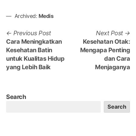
Archived:
Medis
Post
Previous
N
Previous Post
Next Post
post:
po
Cara Meningkatkan
Kesehatan Otak:
navigation
Kesehatan Batin
Mengapa Penting
untuk Kualitas Hidup
dan Cara
yang Lebih Baik
Menjaganya
Search
Search