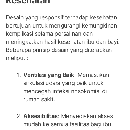
Kesehatan
Desain yang responsif terhadap kesehatan
bertujuan untuk mengurangi kemungkinan
komplikasi selama persalinan dan
meningkatkan hasil kesehatan ibu dan bayi.
Beberapa prinsip desain yang diterapkan
meliputi:
Ventilasi yang Baik
: Memastikan
sirkulasi udara yang baik untuk
mencegah infeksi nosokomial di
rumah sakit.
Aksesibilitas
: Menyediakan akses
mudah ke semua fasilitas bagi ibu