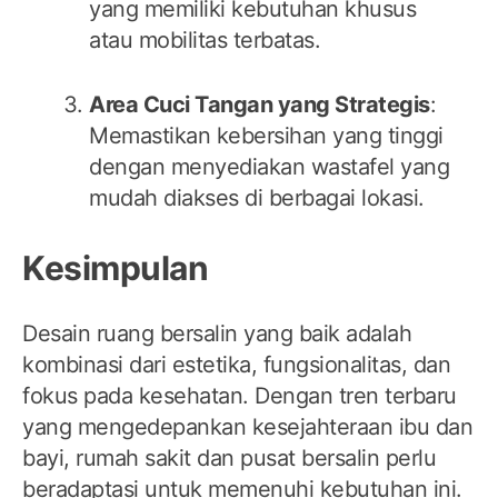
yang memiliki kebutuhan khusus
atau mobilitas terbatas.
Area Cuci Tangan yang Strategis
:
Memastikan kebersihan yang tinggi
dengan menyediakan wastafel yang
mudah diakses di berbagai lokasi.
Kesimpulan
Desain ruang bersalin yang baik adalah
kombinasi dari estetika, fungsionalitas, dan
fokus pada kesehatan. Dengan tren terbaru
yang mengedepankan kesejahteraan ibu dan
bayi, rumah sakit dan pusat bersalin perlu
beradaptasi untuk memenuhi kebutuhan ini.