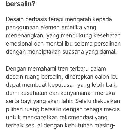
bersalin?
Desain berbasis terapi mengarah kepada
penggunaan elemen estetika yang
menenangkan, yang mendukung kesehatan
emosional dan mental ibu selama persalinan
dengan menciptakan suasana yang damai.
Dengan memahami tren terbaru dalam
desain ruang bersalin, diharapkan calon ibu
dapat membuat keputusan yang lebih baik
demi kesehatan dan kenyamanan mereka
serta bayi yang akan lahir. Selalu diskusikan
pilihan ruang bersalin dengan tenaga medis
untuk mendapatkan rekomendasi yang
terbaik sesuai dengan kebutuhan masing-