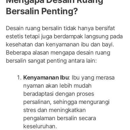
Bersalin Penting?
Desain ruang bersalin tidak hanya bersifat
estetis tetapi juga berdampak langsung pada
kesehatan dan kenyamanan ibu dan bayi.
Beberapa alasan mengapa desain ruang
bersalin sangat penting antara lain:
Kenyamanan Ibu
: Ibu yang merasa
nyaman akan lebih mudah
beradaptasi dengan proses
persalinan, sehingga mengurangi
stres dan meningkatkan
pengalaman bersalin secara
keseluruhan.