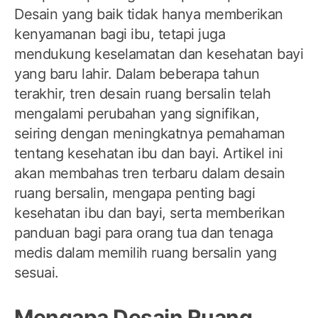
Desain yang baik tidak hanya memberikan
kenyamanan bagi ibu, tetapi juga
mendukung keselamatan dan kesehatan bayi
yang baru lahir. Dalam beberapa tahun
terakhir, tren desain ruang bersalin telah
mengalami perubahan yang signifikan,
seiring dengan meningkatnya pemahaman
tentang kesehatan ibu dan bayi. Artikel ini
akan membahas tren terbaru dalam desain
ruang bersalin, mengapa penting bagi
kesehatan ibu dan bayi, serta memberikan
panduan bagi para orang tua dan tenaga
medis dalam memilih ruang bersalin yang
sesuai.
Mengapa Desain Ruang