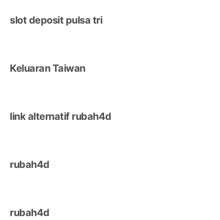
slot deposit pulsa tri
Keluaran Taiwan
link alternatif rubah4d
rubah4d
rubah4d