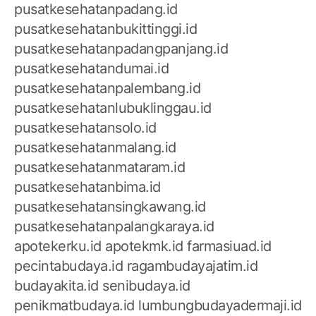
pusatkesehatanpadang.id
pusatkesehatanbukittinggi.id
pusatkesehatanpadangpanjang.id
pusatkesehatandumai.id
pusatkesehatanpalembang.id
pusatkesehatanlubuklinggau.id
pusatkesehatansolo.id
pusatkesehatanmalang.id
pusatkesehatanmataram.id
pusatkesehatanbima.id
pusatkesehatansingkawang.id
pusatkesehatanpalangkaraya.id
apotekerku.id
apotekmk.id
farmasiuad.id
pecintabudaya.id
ragambudayajatim.id
budayakita.id
senibudaya.id
penikmatbudaya.id
lumbungbudayadermaji.id