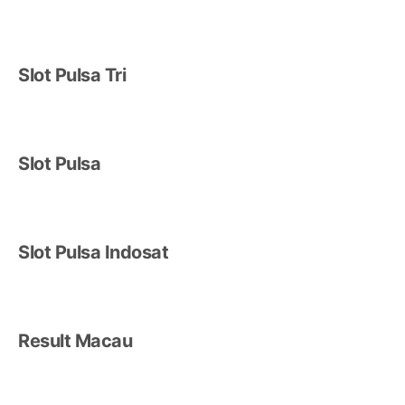
Slot Pulsa Tri
Slot Pulsa
Slot Pulsa Indosat
Result Macau