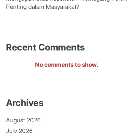
Penting dalam Masyarakat?
Recent Comments
No comments to show.
Archives
August 2026
July 2026