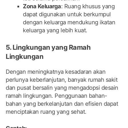
Zona Keluarga
: Ruang khusus yang
dapat digunakan untuk berkumpul
dengan keluarga mendukung ikatan
keluarga yang lebih kuat.
5. Lingkungan yang Ramah
Lingkungan
Dengan meningkatnya kesadaran akan
perlunya keberlanjutan, banyak rumah sakit
dan pusat bersalin yang mengadopsi desain
ramah lingkungan. Penggunaan bahan-
bahan yang berkelanjutan dan efisien dapat
menciptakan ruang yang sehat.