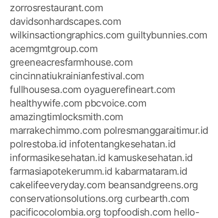
zorrosrestaurant.com
davidsonhardscapes.com
wilkinsactiongraphics.com
guiltybunnies.com
acemgmtgroup.com
greeneacresfarmhouse.com
cincinnatiukrainianfestival.com
fullhousesa.com
oyaguerefineart.com
healthywife.com
pbcvoice.com
amazingtimlocksmith.com
marrakechimmo.com
polresmanggaraitimur.id
polrestoba.id
infotentangkesehatan.id
informasikesehatan.id
kamuskesehatan.id
farmasiapotekerumm.id
kabarmataram.id
cakelifeeveryday.com
beansandgreens.org
conservationsolutions.org
curbearth.com
pacificocolombia.org
topfoodish.com
hello-