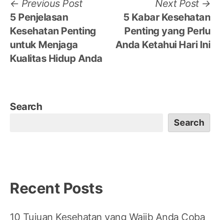
Post
Previous
N
Previous Post
Next Post
post:
po
5 Penjelasan
5 Kabar Kesehatan
navigation
Kesehatan Penting
Penting yang Perlu
untuk Menjaga
Anda Ketahui Hari Ini
Kualitas Hidup Anda
Search
Search
Recent Posts
10 Tujuan Kesehatan yang Wajib Anda Coba