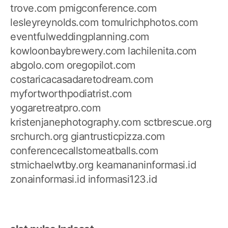
trove.com
pmigconference.com
lesleyreynolds.com
tomulrichphotos.com
eventfulweddingplanning.com
kowloonbaybrewery.com
lachilenita.com
abgolo.com
oregopilot.com
costaricacasadaretodream.com
myfortworthpodiatrist.com
yogaretreatpro.com
kristenjanephotography.com
sctbrescue.org
srchurch.org
giantrusticpizza.com
conferencecallstomeatballs.com
stmichaelwtby.org
keamananinformasi.id
zonainformasi.id
informasi123.id