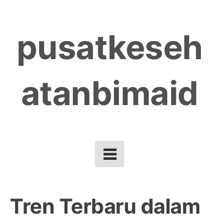
Skip
to
pusatkeseh
content
atanbimaid
Tren Terbaru dalam