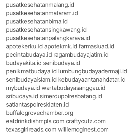
pusatkesehatanmalang.id
pusatkesehatanmataram.id
pusatkesehatanbima.id
pusatkesehatansingkawang.id
pusatkesehatanpalangkaraya.id
apotekerku.id
apotekmk.id
farmasiuad.id
pecintabudaya.id
ragambudayajatim.id
budayakita.id
senibudaya.id
penikmatbudaya.id
lumbungbudayadermaji.id
senibudayaislam.id
kebudayaantanahdatar.id
mybudaya.id
wartabudayasanggau.id
sribudaya.id
simerdupolresbatang.id
satlantaspolresklaten.id
buffalogrovechamber.org
eatdrinkdishmpls.com
craftycutz.com
texasgirlreads.com
williemcginest.com