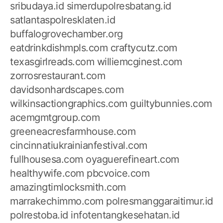
sribudaya.id
simerdupolresbatang.id
satlantaspolresklaten.id
buffalogrovechamber.org
eatdrinkdishmpls.com
craftycutz.com
texasgirlreads.com
williemcginest.com
zorrosrestaurant.com
davidsonhardscapes.com
wilkinsactiongraphics.com
guiltybunnies.com
acemgmtgroup.com
greeneacresfarmhouse.com
cincinnatiukrainianfestival.com
fullhousesa.com
oyaguerefineart.com
healthywife.com
pbcvoice.com
amazingtimlocksmith.com
marrakechimmo.com
polresmanggaraitimur.id
polrestoba.id
infotentangkesehatan.id