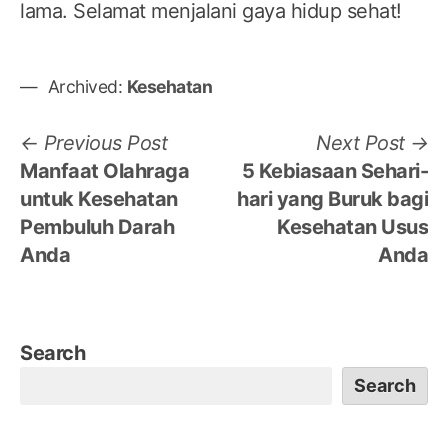
lama. Selamat menjalani gaya hidup sehat!
Archived:
Kesehatan
Post
Previous
N
Previous Post
Next Post
post:
po
Manfaat Olahraga
5 Kebiasaan Sehari-
navigation
untuk Kesehatan
hari yang Buruk bagi
Pembuluh Darah
Kesehatan Usus
Anda
Anda
Search
Search