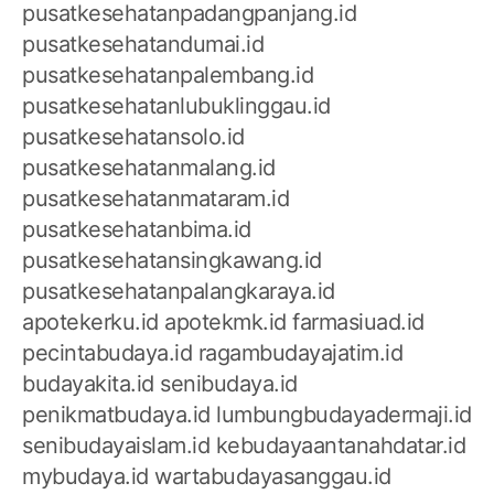
pusatkesehatanpadangpanjang.id
pusatkesehatandumai.id
pusatkesehatanpalembang.id
pusatkesehatanlubuklinggau.id
pusatkesehatansolo.id
pusatkesehatanmalang.id
pusatkesehatanmataram.id
pusatkesehatanbima.id
pusatkesehatansingkawang.id
pusatkesehatanpalangkaraya.id
apotekerku.id
apotekmk.id
farmasiuad.id
pecintabudaya.id
ragambudayajatim.id
budayakita.id
senibudaya.id
penikmatbudaya.id
lumbungbudayadermaji.id
senibudayaislam.id
kebudayaantanahdatar.id
mybudaya.id
wartabudayasanggau.id