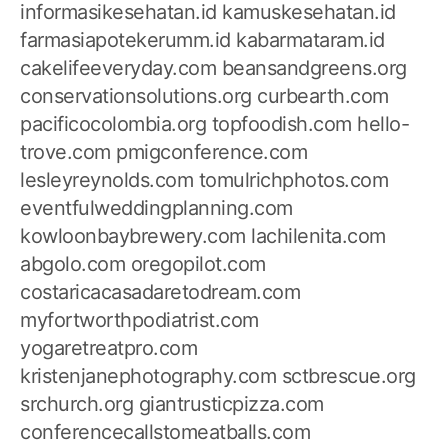
informasikesehatan.id
kamuskesehatan.id
farmasiapotekerumm.id
kabarmataram.id
cakelifeeveryday.com
beansandgreens.org
conservationsolutions.org
curbearth.com
pacificocolombia.org
topfoodish.com
hello-
trove.com
pmigconference.com
lesleyreynolds.com
tomulrichphotos.com
eventfulweddingplanning.com
kowloonbaybrewery.com
lachilenita.com
abgolo.com
oregopilot.com
costaricacasadaretodream.com
myfortworthpodiatrist.com
yogaretreatpro.com
kristenjanephotography.com
sctbrescue.org
srchurch.org
giantrusticpizza.com
conferencecallstomeatballs.com