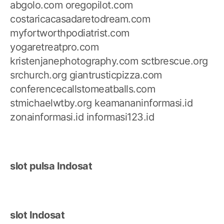
abgolo.com
oregopilot.com
costaricacasadaretodream.com
myfortworthpodiatrist.com
yogaretreatpro.com
kristenjanephotography.com
sctbrescue.org
srchurch.org
giantrusticpizza.com
conferencecallstomeatballs.com
stmichaelwtby.org
keamananinformasi.id
zonainformasi.id
informasi123.id
slot pulsa Indosat
slot Indosat