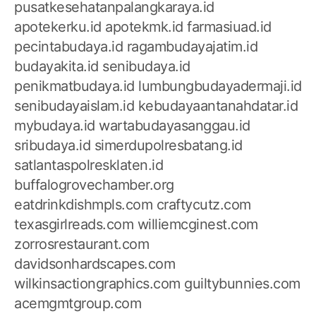
pusatkesehatanpalangkaraya.id
apotekerku.id
apotekmk.id
farmasiuad.id
pecintabudaya.id
ragambudayajatim.id
budayakita.id
senibudaya.id
penikmatbudaya.id
lumbungbudayadermaji.id
senibudayaislam.id
kebudayaantanahdatar.id
mybudaya.id
wartabudayasanggau.id
sribudaya.id
simerdupolresbatang.id
satlantaspolresklaten.id
buffalogrovechamber.org
eatdrinkdishmpls.com
craftycutz.com
texasgirlreads.com
williemcginest.com
zorrosrestaurant.com
davidsonhardscapes.com
wilkinsactiongraphics.com
guiltybunnies.com
acemgmtgroup.com