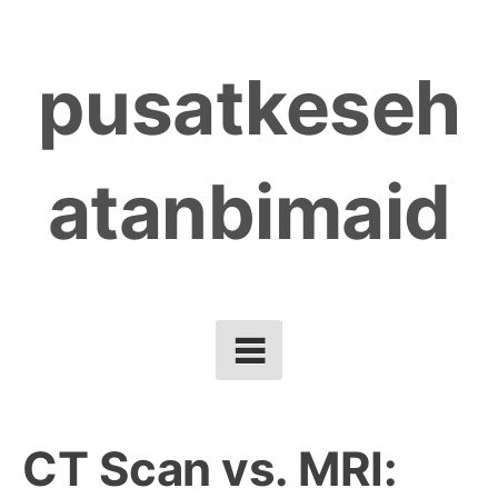
Skip
to
pusatkeseh
content
atanbimaid
CT Scan vs. MRI: