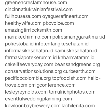
greeneacresfarmhouse.com
cincinnatiukrainianfestival.com
fullhousesa.com
oyaguerefineart.com
healthywife.com
pbcvoice.com
amazingtimlocksmith.com
marrakechimmo.com
polresmanggaraitimur.id
polrestoba.id
infotentangkesehatan.id
informasikesehatan.id
kamuskesehatan.id
farmasiapotekerumm.id
kabarmataram.id
cakelifeeveryday.com
beansandgreens.org
conservationsolutions.org
curbearth.com
pacificocolombia.org
topfoodish.com
hello-
trove.com
pmigconference.com
lesleyreynolds.com
tomulrichphotos.com
eventfulweddingplanning.com
kowloonbaybrewery.com
lachilenita.com